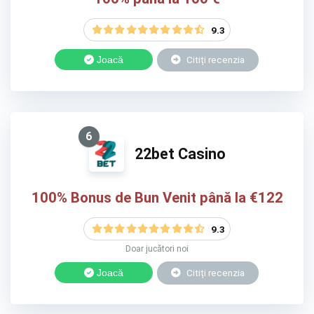
9.3
Joacă
Citiți recenzia
6
22bet Casino
100% Bonus de Bun Venit până la €122
9.3
Doar jucători noi
Joacă
Citiți recenzia