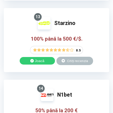
13
Starzino
100% până la 500 €/$.
8.5
Joacă
Citiți recenzia
14
N1bet
50% până la 200 €