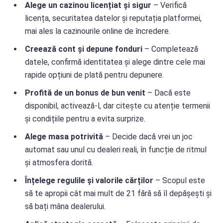
Alege un cazinou licențiat și sigur
– Verifică
licența, securitatea datelor și reputația platformei,
mai ales la cazinourile online de încredere.
Creează cont și depune fonduri
– Completează
datele, confirmă identitatea și alege dintre cele mai
rapide opțiuni de plată pentru depunere.
Profită de un bonus de bun venit
– Dacă este
disponibil, activează-l, dar citește cu atenție termenii
și condițiile pentru a evita surprize.
Alege masa potrivită
– Decide dacă vrei un joc
automat sau unul cu dealeri reali, în funcție de ritmul
și atmosfera dorită.
Înțelege regulile și valorile cărților
– Scopul este
să te apropii cât mai mult de 21 fără să îl depășești și
să bați mâna dealerului.