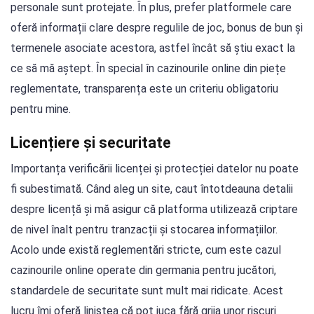
personale sunt protejate. În plus, prefer platformele care
oferă informații clare despre regulile de joc, bonus de bun și
termenele asociate acestora, astfel încât să știu exact la
ce să mă aștept. În special în cazinourile online din piețe
reglementate, transparența este un criteriu obligatoriu
pentru mine.
Licențiere și securitate
Importanța verificării licenței și protecției datelor nu poate
fi subestimată. Când aleg un site, caut întotdeauna detalii
despre licență și mă asigur că platforma utilizează criptare
de nivel înalt pentru tranzacții și stocarea informațiilor.
Acolo unde există reglementări stricte, cum este cazul
cazinourile online operate din germania pentru jucători,
standardele de securitate sunt mult mai ridicate. Acest
lucru îmi oferă liniștea că pot juca fără grija unor riscuri