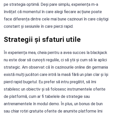
pe strategia optimă. Deși pare simplu, experiența m-a
învățat că momentul în care alegi fiecare acțiune poate
face diferența dintre cele mai bune cazinouri în care câștigi
constant și sesiunile în care pierzi rapid.
Strategii și sfaturi utile
În experiența mea, cheia pentru a avea succes la blackjack
nu este doar să cunoști regulile, ci să știi și cum să le aplici
strategic. Am observat că în cazinourile online din germania
există mulți jucători care intră la masă fără un plan clar și își
pierd rapid bugetul. Eu prefer să intru pregătit, să îmi
stabilesc un obiectiv și să folosesc instrumentele oferite
de platformă, cum ar fi tabelele de strategie sau
antrenamentele în modul demo. În plus, un bonus de bun
sau chiar rotiri gratuite oferite de anumite platforme îmi