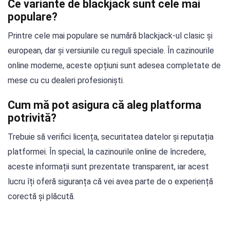
Ce variante de blackjack sunt cele mai
populare?
Printre cele mai populare se numără blackjack-ul clasic și
european, dar și versiunile cu reguli speciale. În cazinourile
online moderne, aceste opțiuni sunt adesea completate de
mese cu cu dealeri profesioniști.
Cum mă pot asigura că aleg platforma
potrivită?
Trebuie să verifici licența, securitatea datelor și reputația
platformei. În special, la cazinourile online de încredere,
aceste informații sunt prezentate transparent, iar acest
lucru îți oferă siguranța că vei avea parte de o experiență
corectă și plăcută.