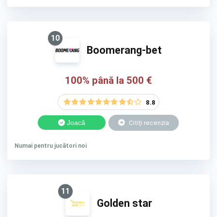
10
Boomerang-bet
100% până la 500 €
8.8
Joacă
Citiți recenzia
Numai pentru jucători noi
11
Golden star