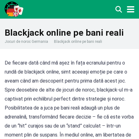
Blackjack online pe bani reali
Jocuri de noroc Germania
Blackjack online pe bani reali
De fiecare dată când mă așez în fața ecranului pentru o
rundă de blackjack online, simt aceeași emoție pe care o
aveam când am descoperit pentru prima dată acest joc.
Spre deosebire de alte de jocuri de noroc, blackjack-ul m-a
captivat prin echilibrul perfect dintre strategie și noroc.
Posibilitatea de a juca pe bani reali adaugă un plus de
adrenalină, transformând fiecare decizie – fie că este vorba
de un “hit” curajos sau de un “stand” calculat – într-un
moment plin de suspans. În mediul online, am libertatea de