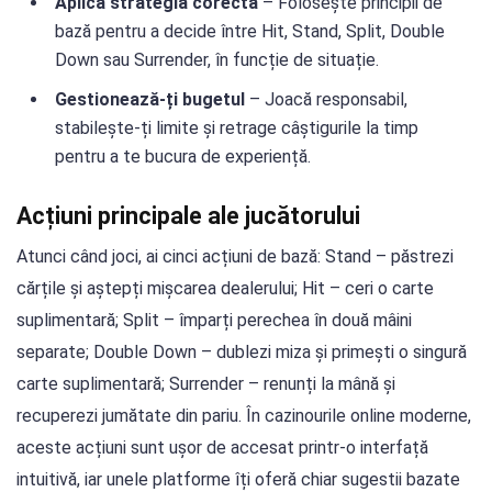
Aplică strategia corectă
– Folosește principii de
bază pentru a decide între Hit, Stand, Split, Double
Down sau Surrender, în funcție de situație.
Gestionează-ți bugetul
– Joacă responsabil,
stabilește-ți limite și retrage câștigurile la timp
pentru a te bucura de experiență.
Acțiuni principale ale jucătorului
Atunci când joci, ai cinci acțiuni de bază: Stand – păstrezi
cărțile și aștepți mișcarea dealerului; Hit – ceri o carte
suplimentară; Split – împarți perechea în două mâini
separate; Double Down – dublezi miza și primești o singură
carte suplimentară; Surrender – renunți la mână și
recuperezi jumătate din pariu. În cazinourile online moderne,
aceste acțiuni sunt ușor de accesat printr-o interfață
intuitivă, iar unele platforme îți oferă chiar sugestii bazate