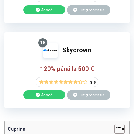
Joacă
Citiți recenzia
18
Skycrown
120% până la 500 €
8.5
Joacă
Citiți recenzia
Cuprins